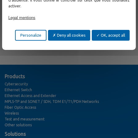
5GHz Ethernet bridge with 900 MHz Ethernet bandwidth
and
activer.
1 to 10 km distance, providing easy deployment and nice
design with embedded antenna
Legal mentions
Please contact CXR
for more information.
Personalize
Deny all cookies
OK, accept all
← Previous
Next →
Products
Cybersecurity
Ethernet Switch
Ethernet Access and Extender
MPLS-TP and SONET / SDH, TDM E1/T1/PDH Networks
Fiber Optic Access
Wireless
Test and measurement
Other solutions
Solutions