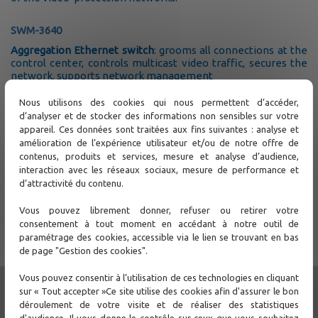
SWM-3640
Aggregation Ethernet switch
: grooms all connections at the
control center, controls multicast video traffic, secures the
network, supports network management
SWDL-H-2GPS
Nous utilisons des cookies qui nous permettent d’accéder,
Non-manageable Gigabit Ethernet switch
with 2x optical
d’analyser et de stocker des informations non sensibles sur votre
SFP ports and 2x POE++ 60W ports with POE Power-Booster
appareil. Ces données sont traitées aux fins suivantes : analyse et
from a 12/24/48 Vdc power supply input
amélioration de l’expérience utilisateur et/ou de notre offre de
contenus, produits et services, mesure et analyse d’audience,
SWMDL-H-4GPS
interaction avec les réseaux sociaux, mesure de performance et
Manageable Gigabit Ethernet switch
(IGMP, VLAN, SNTP,
d’attractivité du contenu.
Radius) with 2x optical SFP ports and 4x POE++ 60W ports
with POE Power-Booster from a 24/48 Vdc power supply
Vous pouvez librement donner, refuser ou retirer votre
input
consentement à tout moment en accédant à notre outil de
paramétrage des cookies, accessible via le lien se trouvant en bas
SWCED-2316
de page "Gestion des cookies".
Gigabit Ethernet switch with 2.5GE optical uplink ports
and
enhanced Carrier Ethernet CE2.0 protocols, with 4x SFP
Vous pouvez consentir à l’utilisation de ces technologies en cliquant
optical ports, 4x POE+ ports and 8x GE ports
sur « Tout accepter »Ce site utilise des cookies afin d'assurer le bon
WBB-5890
déroulement de votre visite et de réaliser des statistiques
d'audience. Il vous donne le contrôle sur ceux que vous souhaitez