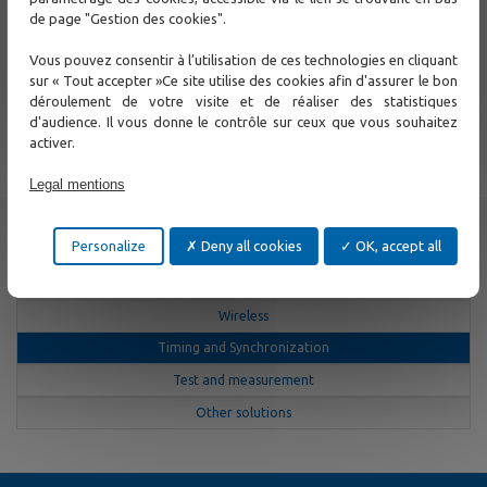
Contact Us
de page "Gestion des cookies".
Vous pouvez consentir à l’utilisation de ces technologies en cliquant
Other
sur « Tout accepter »Ce site utilise des cookies afin d'assurer le bon
déroulement de votre visite et de réaliser des statistiques
Cybersecurity
d'audience. Il vous donne le contrôle sur ceux que vous souhaitez
activer.
Products
Legal mentions
Ethernet Switch
Ethernet Access and Extender
Personalize
Deny all cookies
OK, accept all
MPLS-TP and SONET / SDH, TDM E1/T1/PDH Networks
Fiber Optic Access
Wireless
Timing and Synchronization
Test and measurement
Other solutions