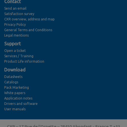
Contact
Send an email
Satisfaction survey
CXR overview, address and map
Privacy Policy
General Terms and Conditions
Legal mentions
Support
Open a ticket
Services / Training
Product Life information
Download
Datasheets
Catalogs
Pack Marketing
White papers
Application notes
Drivers and software
User manuals
CXR – 17 Rue de l'Ornette – 28410 Abondant - France T +33