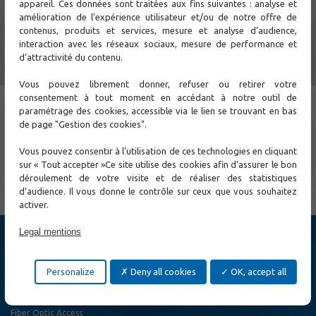
appareil. Ces données sont traitées aux fins suivantes : analyse et
amélioration de l’expérience utilisateur et/ou de notre offre de
Contact Us
contenus, produits et services, mesure et analyse d’audience,
interaction avec les réseaux sociaux, mesure de performance et
d’attractivité du contenu.
Other
Vous pouvez librement donner, refuser ou retirer votre
Test and measurement
consentement à tout moment en accédant à notre outil de
paramétrage des cookies, accessible via le lien se trouvant en bas
xDSL line tester
de page "Gestion des cookies".
Optical Light Source
Vous pouvez consentir à l’utilisation de ces technologies en cliquant
Optical Power Meter
sur « Tout accepter »Ce site utilise des cookies afin d'assurer le bon
Optical reflectometer OTDR
déroulement de votre visite et de réaliser des statistiques
d'audience. Il vous donne le contrôle sur ceux que vous souhaitez
activer.
Legal mentions
Products
Cybersecurity
Personalize
Deny all cookies
OK, accept all
Ethernet Switch
Ethernet Access and Extender
MPLS-TP and SONET / SDH, TDM E1/T1/PDH Networks
Fiber Optic Access