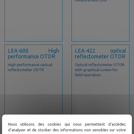
LEA-600 High
LEA-422 optical
performance OTDR
reflectometer OTDR
High performance optical
Optical reflectometer OTDR
reflectometer ODTR
with graphical screen for
field operation
Nous utilisons des cookies qui nous permettent d’accéder,
Support
d’analyser et de stocker des informations non sensibles sur votre