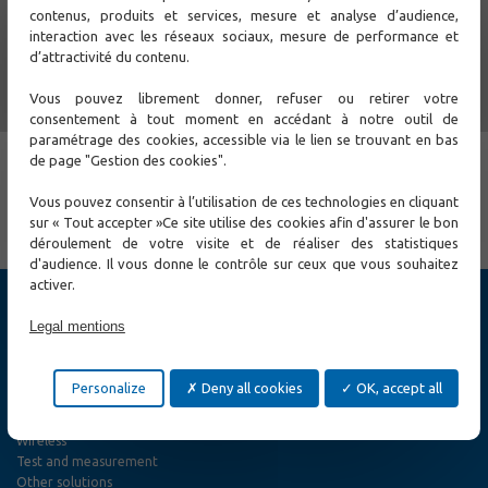
Contact Us
contenus, produits et services, mesure et analyse d’audience,
interaction avec les réseaux sociaux, mesure de performance et
d’attractivité du contenu.
Other
Vous pouvez librement donner, refuser ou retirer votre
News
consentement à tout moment en accédant à notre outil de
paramétrage des cookies, accessible via le lien se trouvant en bas
Events
de page "Gestion des cookies".
News
Vous pouvez consentir à l’utilisation de ces technologies en cliquant
Webinars
sur « Tout accepter »Ce site utilise des cookies afin d'assurer le bon
déroulement de votre visite et de réaliser des statistiques
d'audience. Il vous donne le contrôle sur ceux que vous souhaitez
activer.
Products
Legal mentions
Cybersecurity
Ethernet Switch
Ethernet Access and Extender
Personalize
Deny all cookies
OK, accept all
MPLS-TP and SONET / SDH, TDM E1/T1/PDH Networks
Fiber Optic Access
Wireless
Test and measurement
Other solutions