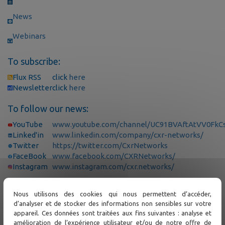
News
Webinars
To subscribe:
Flux RSS
click
here
Newsletter
click
here
To follow our news:
YouTube
www.youtube.com/channel/UC91BVAftAtVV0FkCs
Linked'in
www.linkedin.com/company/cxr-networks/
Twitter
https://twitter.com/CxrNetworks
FaceBook
www.facebook.com/CXRNetworks/
Instagram
www.instagram.com/cxr.networks/
Nous utilisons des cookies qui nous permettent d’accéder,
Support
d’analyser et de stocker des informations non sensibles sur votre
appareil. Ces données sont traitées aux fins suivantes : analyse et
amélioration de l’expérience utilisateur et/ou de notre offre de