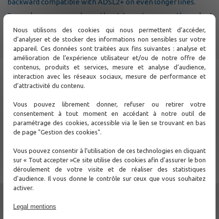
backward compatible with ADSL2+ on even longer lines.
Several users can share the Internet access through 4
Ethernet ports or the 802.11b/g/n WIFI access point. It
Nous utilisons des cookies qui nous permettent d’accéder,
delivers two FXS voice interface for Voice over IP
d’analyser et de stocker des informations non sensibles sur votre
communications.
appareil. Ces données sont traitées aux fins suivantes : analyse et
VDR-4TTX delivers safe Internet access with security
amélioration de l’expérience utilisateur et/ou de notre offre de
functions such as authentication, address translation,
contenus, produits et services, mesure et analyse d’audience,
address filtering, and attack protection.
interaction avec les réseaux sociaux, mesure de performance et
d’attractivité du contenu.
Support
Vous pouvez librement donner, refuser ou retirer votre
consentement à tout moment en accédant à notre outil de
Contact Us
paramétrage des cookies, accessible via le lien se trouvant en bas
de page "Gestion des cookies".
Other
Vous pouvez consentir à l’utilisation de ces technologies en cliquant
sur « Tout accepter »Ce site utilise des cookies afin d'assurer le bon
ADSL/VDSL, DSLAM and CPE
déroulement de votre visite et de réaliser des statistiques
d'audience. Il vous donne le contrôle sur ceux que vous souhaitez
DSM5616
activer.
VDR-4TTX
Legal mentions
ADR-4TTX