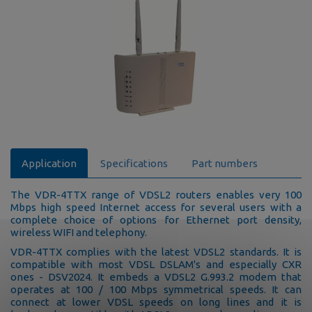
Application
Specifications
Part numbers
The VDR-4TTX range of VDSL2 routers enables very 100
Mbps high speed Internet access for several users with a
complete choice of options for Ethernet port density,
wireless WIFI and telephony.
VDR-4TTX complies with the latest VDSL2 standards. It is
compatible with most VDSL DSLAM's and especially CXR
ones - DSV2024. It embeds a VDSL2 G.993.2 modem that
operates at 100 / 100 Mbps symmetrical speeds. It can
connect at lower VDSL speeds on long lines and it is