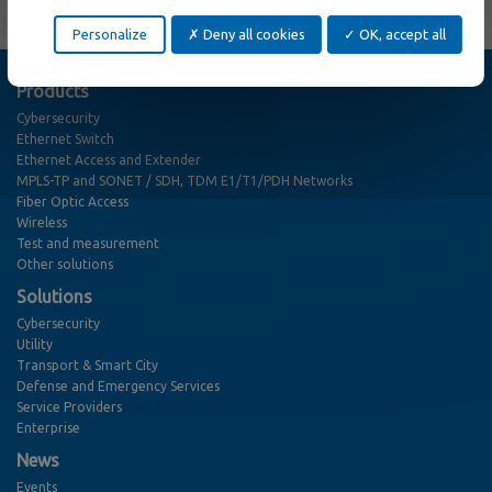
Personalize
Deny all cookies
OK, accept all
Products
Cybersecurity
Ethernet Switch
Ethernet Access and Extender
MPLS-TP and SONET / SDH, TDM E1/T1/PDH Networks
Fiber Optic Access
Wireless
Test and measurement
Other solutions
Solutions
Cybersecurity
Utility
Transport & Smart City
Defense and Emergency Services
Service Providers
Enterprise
News
Events