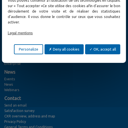
Vous pouvez consentir à l’utilisation de ces technologies en cliquant
Fiber Optic Access
sur « Tout accepter »Ce site utilise des cookies afin d'assurer le bon
Wireless
déroulement de votre visite et de réaliser des statistiques
Test and measurement
d'audience. Il vous donne le contrôle sur ceux que vous souhaitez
Other solutions
activer.
Solutions
Legal mentions
Cybersecurity
Utility
Transport & Smart City
Personalize
Deny all cookies
OK, accept all
Defense and Emergency Services
Service Providers
Enterprise
News
Events
News
Webinars
Contact
Send an email
Satisfaction survey
CXR overview, address and map
Privacy Policy
General Terms and Conditions