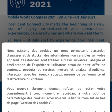
Mobile World Congress 2021 - 28 June – 01 July 2021
Intelligent Connectivity marks the beginning of a new
era of highly contextualised and personalised
experiences, delivered when and where you want them.
28 June - 01 July 2021 to experience how Intelligent
Connectivity is changing our world.
Nous utilisons des cookies qui nous permettent d’accéder,
To register...
d’analyser et de stocker des informations non sensibles sur votre
appareil. Ces données sont traitées aux fins suivantes : analyse et
amélioration de l’expérience utilisateur et/ou de notre offre de
← Previous
Next →
contenus, produits et services, mesure et analyse d’audience,
interaction avec les réseaux sociaux, mesure de performance et
d’attractivité du contenu.
Vous pouvez librement donner, refuser ou retirer votre
Products
consentement à tout moment en accédant à notre outil de
Cybersecurity
paramétrage des cookies, accessible via le lien se trouvant en bas
Ethernet Switch
de page "Gestion des cookies".
Ethernet Access and Extender
MPLS-TP and SONET / SDH, TDM E1/T1/PDH Networks