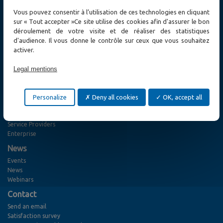
Ethernet Switch
Vous pouvez consentir à l’utilisation de ces technologies en cliquant
Ethernet Access and Extender
sur « Tout accepter »Ce site utilise des cookies afin d'assurer le bon
MPLS-TP and SONET / SDH, TDM E1/T1/PDH Networks
déroulement de votre visite et de réaliser des statistiques
Fiber Optic Access
d'audience. Il vous donne le contrôle sur ceux que vous souhaitez
Wireless
activer.
Test and measurement
Other solutions
Legal mentions
Solutions
Cybersecurity
Utility
Personalize
Deny all cookies
OK, accept all
Transport & Smart City
Defense and Emergency Services
Service Providers
Enterprise
News
Events
News
Webinars
Contact
Send an email
Satisfaction survey