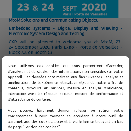
MtoM Solutions and Communicating Objects.
Embedded systems - Digital Display and Viewing -
Electronic System Design and Testing.
CXR will be pleased to welcome you at MtoM, 23-
24 September 2020, Paris Expo - Porte de Versailles -
Block 7.2, on Booth C3.
Join us to discover new innovative technologies and
share with CXR expert at MtoM !
Nous utilisons des cookies qui nous permettent d’accéder,
d’analyser et de stocker des informations non sensibles sur votre
To register...
appareil. Ces données sont traitées aux fins suivantes : analyse et
amélioration de l’expérience utilisateur et/ou de notre offre de
contenus, produits et services, mesure et analyse d’audience,
← Previous
Next →
interaction avec les réseaux sociaux, mesure de performance et
d’attractivité du contenu.
Vous pouvez librement donner, refuser ou retirer votre
consentement à tout moment en accédant à notre outil de
Products
paramétrage des cookies, accessible via le lien se trouvant en bas
de page "Gestion des cookies".
Cybersecurity