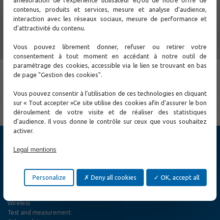
Secured network through VLAN and authentication
contenus, produits et services, mesure et analyse d’audience,
Quality of Service well suited to mix of services such as
traffic control and sporadic streams
interaction avec les réseaux sociaux, mesure de performance et
RSTP network resilience and CXR specific DSL security
d’attractivité du contenu.
circuit
Comprehensive management and troubleshooting
Vous pouvez librement donner, refuser ou retirer votre
functions
consentement à tout moment en accédant à notre outil de
Qualified with many vendors of Intelligent Traansport
paramétrage des cookies, accessible via le lien se trouvant en bas
Systems
de page "Gestion des cookies".
← Previous
Next →
Vous pouvez consentir à l’utilisation de ces technologies en cliquant
sur « Tout accepter »Ce site utilise des cookies afin d'assurer le bon
déroulement de votre visite et de réaliser des statistiques
d'audience. Il vous donne le contrôle sur ceux que vous souhaitez
activer.
Products
Legal mentions
Cybersecurity
Ethernet Switch
Ethernet Access and Extender
Personalize
Deny all cookies
OK, accept all
MPLS-TP and SONET / SDH, TDM E1/T1/PDH Networks
Fiber Optic Access
Wireless
Test and measurement