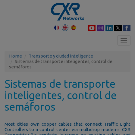
Toggl
navig
Home
Transporte y ciudad inteligente
Sistemas de transporte inteligentes, control de
semáforos
Sistemas de transporte
inteligentes, control de
semáforos
Most cities own copper cables that connect Traffic Light
Controllers to a control center via multidrop modems. CXR
CopperWay-Bis products leverage on existing cables and