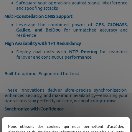
Safeguard your operations against signal interference
and spoofing attacks
Multi-Constellation GNSS Support
Leverage the combined power of
GPS, GLONASS,
Galileo, and BeiDou
for unmatched accuracy and
resilience
High Availability with 1+1 Redundancy
Deploy dual units with
NTP Peering
for seamless
failover and continuous performance
Built for uptime. Engineered for trust
These innovations deliver ultra-precise synchronization,
enhanced security, and maximum availability—ensuring your
operations stay perfectly on time, without compromise.
Synchronize with Confidence.
Nous utilisons des cookies qui nous permettent d’accéder,
d’analyser et de stocker des informations non sensibles sur votre