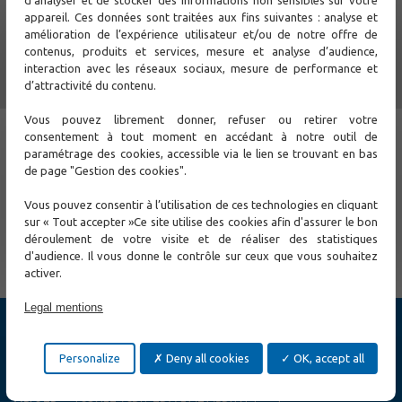
appareil. Ces données sont traitées aux fins suivantes : analyse et
amélioration de l’expérience utilisateur et/ou de notre offre de
contenus, produits et services, mesure et analyse d’audience,
interaction avec les réseaux sociaux, mesure de performance et
d’attractivité du contenu.
Vous pouvez librement donner, refuser ou retirer votre
consentement à tout moment en accédant à notre outil de
paramétrage des cookies, accessible via le lien se trouvant en bas
de page "Gestion des cookies".
Vous pouvez consentir à l’utilisation de ces technologies en cliquant
sur « Tout accepter »Ce site utilise des cookies afin d'assurer le bon
← Previous
Next →
déroulement de votre visite et de réaliser des statistiques
d'audience. Il vous donne le contrôle sur ceux que vous souhaitez
activer.
Legal mentions
Products
Cybersecurity
Personalize
Deny all cookies
OK, accept all
Ethernet Switch
Ethernet Access and Extender