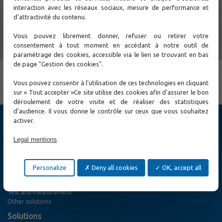
enterprise networks.
interaction avec les réseaux sociaux, mesure de performance et
The
SWM-5700-P series
includes 2 models: SWM-5700-P-
d’attractivité du contenu.
8EP4X and SWM-5700-P-24EP6X.
Vous pouvez librement donner, refuser ou retirer votre
consentement à tout moment en accédant à notre outil de
Please contact CXR
for more information.
paramétrage des cookies, accessible via le lien se trouvant en bas
de page "Gestion des cookies".
← Previous
Next →
Vous pouvez consentir à l’utilisation de ces technologies en cliquant
sur « Tout accepter »Ce site utilise des cookies afin d'assurer le bon
déroulement de votre visite et de réaliser des statistiques
d'audience. Il vous donne le contrôle sur ceux que vous souhaitez
activer.
Products
Cybersecurity
Legal mentions
Ethernet Switch
Ethernet Access and Extender
MPLS-TP and SONET / SDH, TDM E1/T1/PDH Networks
Personalize
Deny all cookies
OK, accept all
Fiber Optic Access
Wireless
Test and measurement
Other solutions
Solutions