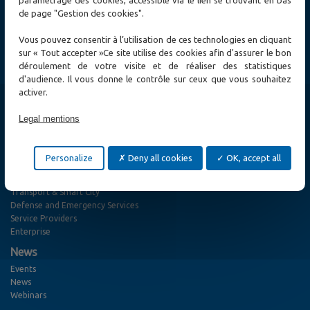
de page "Gestion des cookies".
Products
Cybersecurity
Vous pouvez consentir à l’utilisation de ces technologies en cliquant
Ethernet Switch
sur « Tout accepter »Ce site utilise des cookies afin d'assurer le bon
Ethernet Access and Extender
déroulement de votre visite et de réaliser des statistiques
MPLS-TP and SONET / SDH, TDM E1/T1/PDH Networks
d'audience. Il vous donne le contrôle sur ceux que vous souhaitez
Fiber Optic Access
activer.
Wireless
Test and measurement
Legal mentions
Other solutions
Solutions
Personalize
Deny all cookies
OK, accept all
Cybersecurity
Utility
Transport & Smart City
Defense and Emergency Services
Service Providers
Enterprise
News
Events
News
Webinars