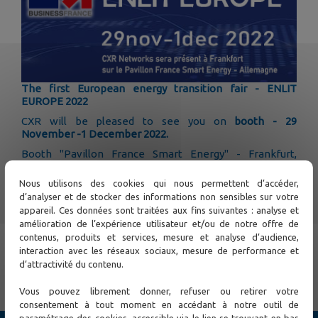
The first European energy transition fair - ENLIT
EUROPE 2022
CXR will be pleased to see you on
booth - 29
November -1 December 2022.
Booth "Pavillon France Smart Energy" - Frankfurt,
Germany
Nous utilisons des cookies qui nous permettent d’accéder,
Workstation 12.1.A31-F
d’analyser et de stocker des informations non sensibles sur votre
Hall 12.1
appareil. Ces données sont traitées aux fins suivantes : analyse et
amélioration de l’expérience utilisateur et/ou de notre offre de
contenus, produits et services, mesure et analyse d’audience,
interaction avec les réseaux sociaux, mesure de performance et
← Previous
Next →
d’attractivité du contenu.
Vous pouvez librement donner, refuser ou retirer votre
consentement à tout moment en accédant à notre outil de
paramétrage des cookies, accessible via le lien se trouvant en bas