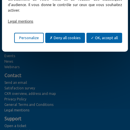
d'audience. Il vous donne le contrôle sur ceux que vous souhaitez
Solutions
activer.
Cybersecurity
Utility
Legal mentions
Transport & Smart City
Defense and Emergency Services
Service Providers
Personalize
Deny all cookies
OK, accept all
Enterprise
News
Events
News
Webinars
Contact
Send an email
Satisfaction survey
CXR overview, address and map
Privacy Policy
General Terms and Conditions
Legal mentions
Support
Open a ticket