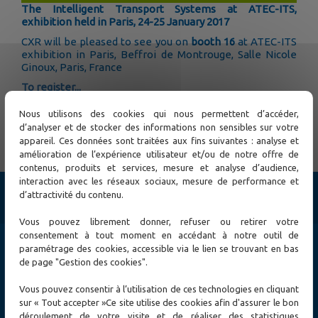
The Intelligent Transport Systems at ATEC-ITS,
exhibition held in Paris, 24-25 January 2017
CXR will be pleased to see you on
booth 16
at ATEC-ITS
exhibition in Paris, Beffroi de Montrouge, Salle Nicole
Ginoux, Paris, France
To register...
Nous utilisons des cookies qui nous permettent d’accéder,
← Previous
Next →
d’analyser et de stocker des informations non sensibles sur votre
appareil. Ces données sont traitées aux fins suivantes : analyse et
amélioration de l’expérience utilisateur et/ou de notre offre de
contenus, produits et services, mesure et analyse d’audience,
interaction avec les réseaux sociaux, mesure de performance et
d’attractivité du contenu.
Products
Cybersecurity
Vous pouvez librement donner, refuser ou retirer votre
Ethernet Switch
consentement à tout moment en accédant à notre outil de
Ethernet Access and Extender
paramétrage des cookies, accessible via le lien se trouvant en bas
MPLS-TP and SONET / SDH, TDM E1/T1/PDH Networks
de page "Gestion des cookies".
Fiber Optic Access
Wireless
Vous pouvez consentir à l’utilisation de ces technologies en cliquant
Test and measurement
sur « Tout accepter »Ce site utilise des cookies afin d'assurer le bon
Other solutions
déroulement de votre visite et de réaliser des statistiques