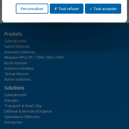
Module CXR SFP
Personnaliser
Tout refuser
Tout accepter
Produits
Cybersécurité
Switch Ethernet
Extension Ethernet
Réseaux MPLS-TP / TDM / SDH / PDH
Accès optique
Solutions Wireless
Test et Mesure
Autres solutions
Solutions
Cybersécurité
Energies
Transport & Smart City
Défense & Services d'Urgence
Opérateurs Télécoms
Entreprises