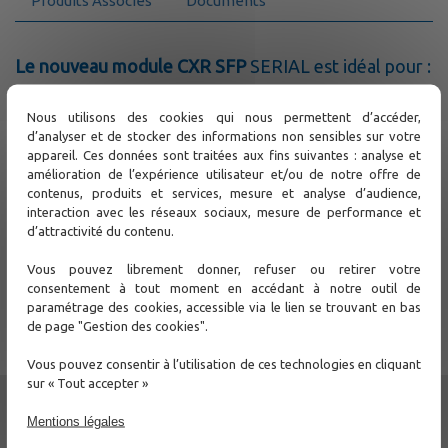
Produits Associés
Documents
Le nouveau module CXR SFP
SERIAL est idéal pour :
Accès RS232/485/422 et transmission de données sur
réseaux IP
Nous utilisons des cookies qui nous permettent d’accéder,
Applications Industrie 4.0
d’analyser et de stocker des informations non sensibles sur votre
Amélioration des commutateurs et routeurs
appareil. Ces données sont traitées aux fins suivantes : analyse et
Applications serveur de communication, extension de
amélioration de l’expérience utilisateur et/ou de notre offre de
port COM
contenus, produits et services, mesure et analyse d’audience,
interaction avec les réseaux sociaux, mesure de performance et
Support
d’attractivité du contenu.
Vous pouvez librement donner, refuser ou retirer votre
Contactez-nous
consentement à tout moment en accédant à notre outil de
paramétrage des cookies, accessible via le lien se trouvant en bas
de page "Gestion des cookies".
Autres
Vous pouvez consentir à l’utilisation de ces technologies en cliquant
Modules Optiques SFP
sur « Tout accepter »
SFP-COPPER-SERIAL
Mentions légales
SFP-VDSL2-SP-TELCO