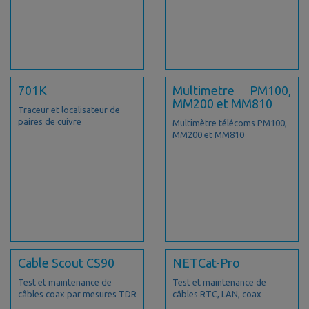
701K
Multimetre PM100,
MM200 et MM810
Traceur et localisateur de
paires de cuivre
Multimètre télécoms PM100,
MM200 et MM810
Cable Scout CS90
NETCat-Pro
Test et maintenance de
Test et maintenance de
câbles coax par mesures TDR
câbles RTC, LAN, coax