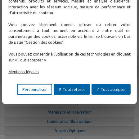
contenus, produits et services, mesure et analyse d’audience,
Catalogue CXR LEA - Test et mesures (FR)
interaction avec les réseaux sociaux, mesure de performance et
d’attractivité du contenu.
Catalogue CXR Network (FR)
Vous pouvez librement donner, refuser ou retirer votre
consentement à tout moment en accédant à notre outil de
Support
paramétrage des cookies, accessible via le lien se trouvant en bas
de page "Gestion des cookies".
Contactez-nous
Vous pouvez consentir à l’utilisation de ces technologies en cliquant
sur « Tout accepter »
Autres
Mentions légales
Test et Mesure
Personnaliser
Tout refuser
Tout accepter
Test et maintenance de fibre optique
Test Electrique
Marquage et localisation
Soudeuse de fibre optique
Sources Optiques