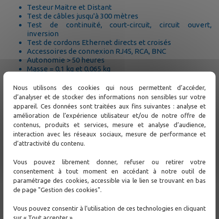
Testeur Maitre et Distant
Test de câbles jusqu'à 300 mètres
Test de continuité, court-circuit, circuit ouvert,
inversion
Test de cordons Ethernet directs et croisés
Accessoires de connexion RJ45, RCA, BNC
Autonomie > 50 heures
Masse = 0,1 kg et 0,065 kg
Sacoche de protection et transport
Nous utilisons des cookies qui nous permettent d’accéder,
Support
d’analyser et de stocker des informations non sensibles sur votre
appareil. Ces données sont traitées aux fins suivantes : analyse et
amélioration de l’expérience utilisateur et/ou de notre offre de
Contactez-nous
contenus, produits et services, mesure et analyse d’audience,
interaction avec les réseaux sociaux, mesure de performance et
d’attractivité du contenu.
Autres
Vous pouvez librement donner, refuser ou retirer votre
consentement à tout moment en accédant à notre outil de
Test de ligne de cuivre
paramétrage des cookies, accessible via le lien se trouvant en bas
de page "Gestion des cookies".
SideKick-Plus
LEA ST330
Vous pouvez consentir à l’utilisation de ces technologies en cliquant
sur « Tout accepter »
701K