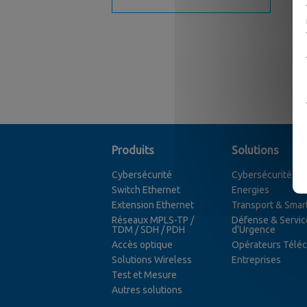
Produits
Solutions
Cybersécurité
Cybersécurité
Switch Ethernet
Energies
Extension Ethernet
Transport & Smart
Réseaux MPLS-TP /
Défense & Servic
TDM / SDH / PDH
d'Urgence
Accès optique
Opérateurs Télé
Solutions Wireless
Entreprises
Test et Mesure
Autres solutions