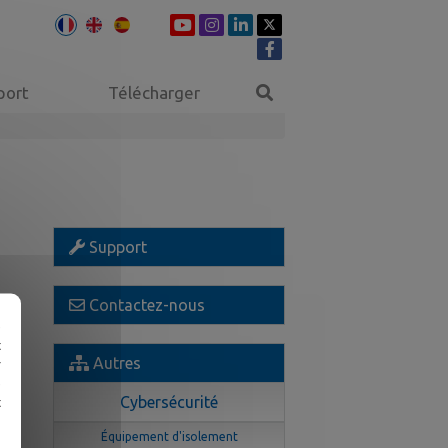
port
Télécharger
Support
Contactez-nous
e
t
Autres
r
e
Cybersécurité
t
Équipement d'isolement