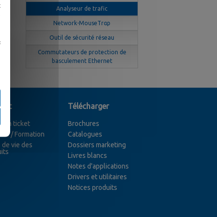
t
Analyseur de trafic
e
Network-MouseTrαp
Outil de sécurité réseau
«
Commutateurs de protection de
basculement Ethernet
ort
Télécharger
r un ticket
Brochures
ces / Formation
Catalogues
 de vie des
Dossiers marketing
its
Livres blancs
Notes d'applications
Drivers et utilitaires
Notices produits