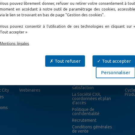
Vous pouvez librement donner, refuser ou retirer votre consentement à tou
moment en accédant à notre outil de paramétrage des cookies, accessibl
via le lien se trouvant en bas de page "Gestion des cookies".
Vous pouvez consentir à l’utilisation de ces technologies en cliquant sur 
Tout accepter »
Mentions légales
Tout refuser
Tout accepter
News
Contact
Supp
Personnaliser
Evénementiel
Contactez nous
Ouvri
News
Questionnaire de
Servi
satisfaction
 City
Webinaires
Cycle
La Société CXR,
Produ
es
coordonnées et plan
d'accès
coms
Politique de
confidentialité
Recrutement
Conditions générales
de vente