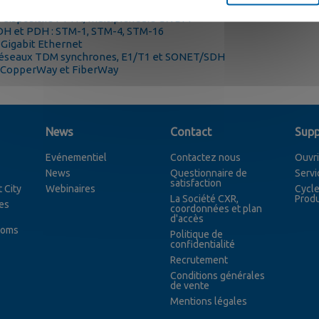
aces Gigabit et 10-Gigabit
, dispositifs FTTH, multiplexeurs CWDM
DH et PDH : STM-1, STM-4, STM-16
 Gigabit Ethernet
réseaux TDM synchrones, E1/T1 et SONET/SDH
e : CopperWay et FiberWay
News
Contact
Supp
Evénementiel
Contactez nous
Ouvri
News
Questionnaire de
Servi
satisfaction
 City
Webinaires
Cycle
La Société CXR,
Produ
es
coordonnées et plan
d'accès
coms
Politique de
confidentialité
Recrutement
Conditions générales
de vente
Mentions légales