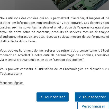
e vitesse
 composants de qualité
Nous utilisons des cookies qui nous permettent d’accéder, d’analyser et d
iabilité et permettre une
stocker des informations non sensibles sur votre appareil. Ces données son
nement étendue dans
traitées aux fins suivantes : analyse et amélioration de l’expérience utilisateu
ions d'intégration.
et/ou de notre offre de contenus, produits et services, mesure et analys
d’audience, interaction avec les réseaux sociaux, mesure de performance e
eurs LC. Des câbles fibre sont proposés en option pour se conne
d’attractivité du contenu.
s types de connecteurs.
 numérique DDMI signale l'état du SFP à l'équipement hôte : numér
Vous pouvez librement donner, refuser ou retirer votre consentement à tou
ement, alimentation TX et RX.
moment en accédant à notre outil de paramétrage des cookies, accessibl
via le lien se trouvant en bas de page "Gestion des cookies".
rme MSA Multi-Source Agreement. Ce sont des lasers de classe 
21 CFR 1040.10/11.
Vous pouvez consentir à l’utilisation de ces technologies en cliquant sur 
Tout accepter »
Mentions légales
érences
Produits Associés
Documents
Tout refuser
Tout accepter
faces optiques idéales pour les solutions réseau suivante
Personnaliser
ide, Gigabit, 2,5 Gigabit et 10 Gigabit