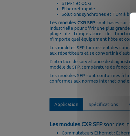
STM-1 et OC-3
Ethernet rapide
Solutions synchrones et TDM à bass
Les modules CXR SFP
sont basés sur des
industrielle pour offrir une plus grande f
plage de température de fonction
n'importe quel équipement hôte et condit
Les modules SFP fournissent des connect
aux répartiteurs et se convertir à d'autre
L'interface de surveillance de diagnostic
modèle du SFP, température de fonctionn
Les modules SFP sont conformes à la no
conformes aux normes internationales - 
Application
Spécifications
Réf
Les modules CXR SFP
sont des inter
Commutateurs Ethernet : Ethernet rap