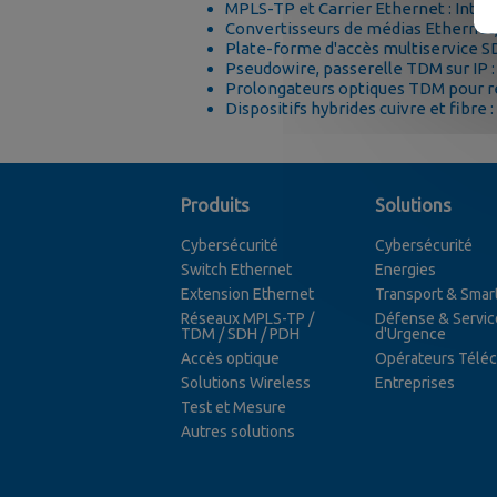
MPLS-TP et Carrier Ethernet : Interf
Convertisseurs de médias Ethernet
Plate-forme d'accès multiservice S
Pseudowire, passerelle TDM sur IP :
Prolongateurs optiques TDM pour 
Dispositifs hybrides cuivre et fibr
Produits
Solutions
Cybersécurité
Cybersécurité
Switch Ethernet
Energies
Extension Ethernet
Transport & Smart
Réseaux MPLS-TP /
Défense & Servic
TDM / SDH / PDH
d'Urgence
Accès optique
Opérateurs Télé
Solutions Wireless
Entreprises
Test et Mesure
Autres solutions