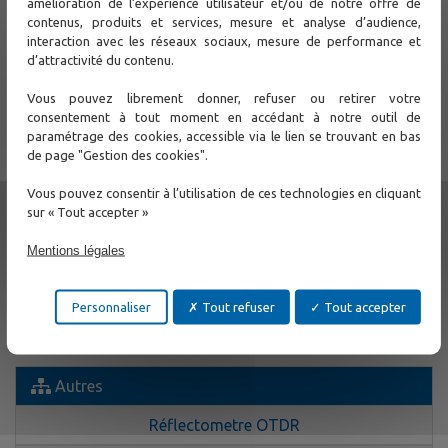
amélioration de l’expérience utilisateur et/ou de notre offre de
contenus, produits et services, mesure et analyse d’audience,
interaction avec les réseaux sociaux, mesure de performance et
d’attractivité du contenu.
Vous pouvez librement donner, refuser ou retirer votre
consentement à tout moment en accédant à notre outil de
paramétrage des cookies, accessible via le lien se trouvant en bas
de page "Gestion des cookies".
Vous pouvez consentir à l’utilisation de ces technologies en cliquant
Les menus et les résultats de mesure sont affichés de façon
graphique pour simplifier les diagnostics et favoriser une
sur « Tout accepter »
intervention rapide et efficace
Mentions légales
Support
Personnaliser
Tout refuser
Tout accepter
Contactez-nous
Autres
Réflectometre OTDR