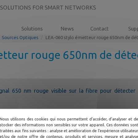
 SOLUTIONS FOR SMART NETWORKS
Solutions
News
Contact
Sup
Sources Optiques
LEA-060 stylo émetteur rouge 650nm de déte
tteur rouge 650nm de détec
nal 650 nm rouge visible sur la fibre pour détecter 
Nous utilisons des cookies qui nous permettent d’accéder, d’analyser et d
stocker des informations non sensibles sur votre appareil. Ces données son
traitées aux fins suivantes : analyse et amélioration de l’expérience utilisateu
et/ou de notre offre de contenus, produits et services, mesure et analys