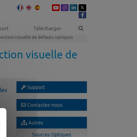
port
Télécharger
ction visuelle de défauts optiques
tion visuelle de
Support
les
Contactez-nous
e
Autres
t
r
Sources Optiques
e