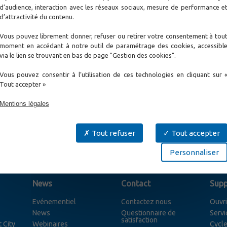
 650nm, constant ou clignotant à 1 ou 2 Hz.
d’audience, interaction avec les réseaux sociaux, mesure de performance e
d’attractivité du contenu.
s de fibre optique : identification et continuité de la fibre, pli
Vous pouvez librement donner, refuser ou retirer votre consentement à tou
e avec une grande autonomie de fonctionnement.
moment en accédant à notre outil de paramétrage des cookies, accessibl
via le lien se trouvant en bas de page "Gestion des cookies".
Vous pouvez consentir à l’utilisation de ces technologies en cliquant sur 
érences
Produits Associés
Documents
Tout accepter »
Mentions légales
et d'assurer la plupart des opérations d'identification de fibre e
ement soit le plus robuste, maniable et doté d'une grande auton
Tout refuser
Tout accepter
Personnaliser
News
Contact
Supp
Evénementiel
Contactez nous
Ouvri
News
Questionnaire de
Servi
satisfaction
 City
Webinaires
Cycle