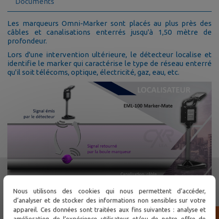
Documents
Les marqueurs Omni-Marker sont placés au plus près des
câbles et canalisations enterrés jusqu'à 1,50 mètre de
profondeur.
Lors d'une intervention ultérieure, le détecteur localise et
identifie le marker qui caractérise le type de réseau enterré
qu'il soit télécoms, optique, électricité, gaz, eau, etc.
Nous utilisons des cookies qui nous permettent d’accéder,
d’analyser et de stocker des informations non sensibles sur votre
appareil. Ces données sont traitées aux fins suivantes : analyse et
amélioration de l’expérience utilisateur et/ou de notre offre de