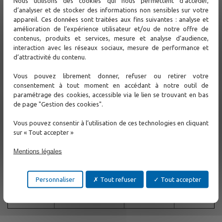
Nous utilisons des cookies qui nous permettent d’accéder,
profondeur :
0-300 VDC
d’analyser et de stocker des informations non sensibles sur votre
±(10%
appareil. Ces données sont traitées aux fins suivantes : analyse et
lisant + 0.2
amélioration de l’expérience utilisateur et/ou de notre offre de
ft.)
contenus, produits et services, mesure et analyse d’audience,
13mA (lignes
ouvertes)
interaction avec les réseaux sociaux, mesure de performance et
Résolution de
0.1 ft.
d’attractivité du contenu.
Courant
150mA (ligne sous
la profondeur:
increments
tension ou court-
Vous pouvez librement donner, refuser ou retirer votre
circuitée)
consentement à tout moment en accédant à notre outil de
Fréquences de
12Hz -
paramétrage des cookies, accessible via le lien se trouvant en bas
Fréquences
33.3 kHz
traçage
24kHz
de page "Gestion des cookies".
passives
0°F - 120°F
0°F - 120°F (-17°C -
Vous pouvez consentir à l’utilisation de ces technologies en cliquant
Température
Température
(-17°C -
50°C)
sur « Tout accepter »
50°C)
7.5” x 4” x 2.1”
6 VDC (4 AA
Mentions légales
Taille
Puissance
(190.5 mm x 101.6
batteries)
mm x 53 mm)
15 oz. (425 g)
Personnaliser
Tout refuser
Tout accepter
1 lb. 12 oz.
Poids
(with batteries and
Poids
(794 g)
clamp)