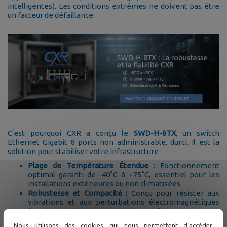
intelligentes). Les conditions extrêmes ne doivent pas être
un facteur de défaillance.
C'est pourquoi CXR a conçu le
SWD-H-8TX
, un switch
Ethernet Gigabit 8 ports non administrable, durci. Il est la
solution pour stabiliser votre infrastructure :
Plage de Température Étendue :
Fonctionnement
optimal garanti de -40°C à +75°C, essentiel pour les
installations extérieures ou non climatisées.
Robustesse et Compacité :
Conçu pour résister aux
vibrations et aux perturbations électromagnétiques
(CEM), avec un montage simple sur rail DIN.
Performance Fiable :
Ses 8 ports 10/100Base-T + 1 port
Nous utilisons des cookies qui nous permettent d’accéder,