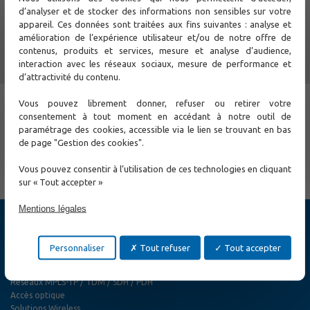
GE SFP + 1 port GE RJ45 assurent une connectivité haut
d’analyser et de stocker des informations non sensibles sur votre
débit en mode Plug & Play, sans nécessiter de
appareil. Ces données sont traitées aux fins suivantes : analyse et
configuration complexe.
amélioration de l’expérience utilisateur et/ou de notre offre de
Le
SWD-H-8TX
est l'outil discret mais essentiel pour
contenus, produits et services, mesure et analyse d’audience,
maintenir l'intégrité de votre réseau dans la durée, même
interaction avec les réseaux sociaux, mesure de performance et
sous forte contrainte.
d’attractivité du contenu.
Découvrez les spécifications complètes du SWD-H-8TX en
Vous pouvez librement donner, refuser ou retirer votre
cliquant sur le lien dans les commentaires.
consentement à tout moment en accédant à notre outil de
Pour en savoir plus
paramétrage des cookies, accessible via le lien se trouvant en bas
de page "Gestion des cookies".
← Précédent
Suivant →
Vous pouvez consentir à l’utilisation de ces technologies en cliquant
sur « Tout accepter »
Mentions légales
Produits
Cybersécurité
Personnaliser
Tout refuser
Tout accepter
Switch Ethernet
Extension Ethernet
Réseaux MPLS-TP / TDM / SDH / PDH
Accès optique
Solutions Wireless