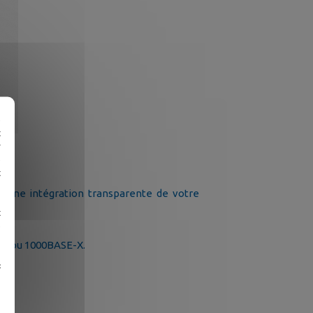
e
t
r
e
t
nt une intégration transparente de votre
t
e
et/ou 1000BASE-X.
«