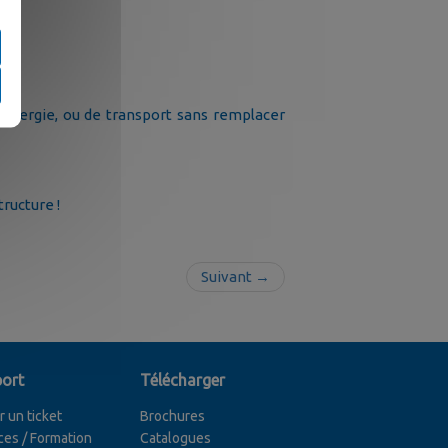
énergie, ou de transport sans remplacer
ructure !
Suivant →
ort
Télécharger
r un ticket
Brochures
ces / Formation
Catalogues