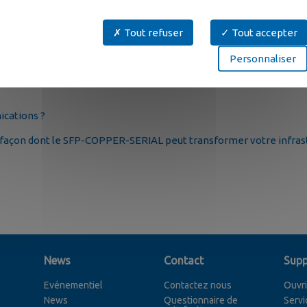
Tout refuser
Tout accepter
t TCP pour la transmission série.
veurs COM tiers.
Personnaliser
 la création de ports série virtuels.
lution idéale pour moderniser vos réseaux d'automatisation, d'
ications ?
a façon dont le SFP-COPPER-SERIAL peut transformer votre infrast
News
Contact
Supp
Evénementiel
Contactez nous
Ouvri
News
Questionnaire de
Servi