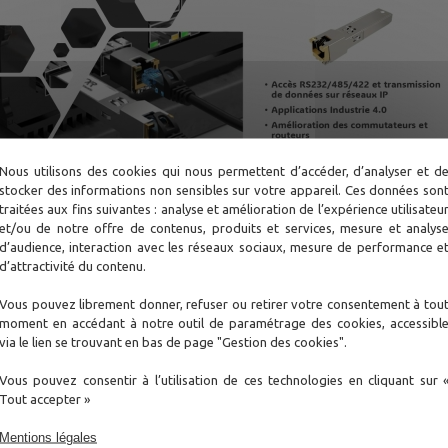
Nous utilisons des cookies qui nous permettent d’accéder, d’analyser et d
stocker des informations non sensibles sur votre appareil. Ces données son
traitées aux fins suivantes : analyse et amélioration de l’expérience utilisateu
-SERIAL :
et/ou de notre offre de contenus, produits et services, mesure et analys
d’audience, interaction avec les réseaux sociaux, mesure de performance e
d’attractivité du contenu.
ce série (RS-232/485/422) en paquets IP (Ethernet), garantissa
Vous pouvez librement donner, refuser ou retirer votre consentement à tou
moment en accédant à notre outil de paramétrage des cookies, accessibl
via le lien se trouvant en bas de page "Gestion des cookies".
ériphérique Ethernet doté de ports SFP compatibles 100BASE-FX 
Vous pouvez consentir à l’utilisation de ces technologies en cliquant sur 
Tout accepter »
, Telnet ou SSH.
e à un commutateur intégré.
Mentions légales
le web, Telnet et SSH.