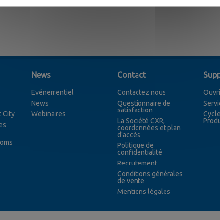
News
Contact
Supp
Evénementiel
Contactez nous
Ouvri
News
Questionnaire de
Servi
satisfaction
 City
Webinaires
Cycle
La Société CXR,
Produ
es
coordonnées et plan
d'accès
coms
Politique de
confidentialité
Recrutement
Conditions générales
de vente
Mentions légales