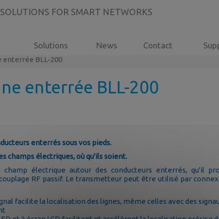
 SOLUTIONS FOR SMART NETWORKS
Solutions
News
Contact
Sup
ne enterrée BLL-200
igne enterrée BLL-200
onducteurs enterrés sous vos pieds.
es champs électriques, où qu'ils soient.
 champ électrique autour des conducteurs enterrés, qu'il pro
ouplage RF passif. Le transmetteur peut être utilisé par connexi
l facilite la localisation des lignes, même celles avec des signau
nt
LED et à écran LCD facilitent et accélèrent la localisation précise d