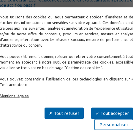
de actif ou passif
quences passives avec un seul réglage
ent la plage passive lorsqu'il détecte un signal émetteur, réduisan
Nous utilisons des cookies qui nous permettent d’accéder, d’analyser et d
stocker des informations non sensibles sur votre appareil. Ces données son
rocesseur offre une précision accrue et des fonctionnalités de c
traitées aux fins suivantes : analyse et amélioration de l’expérience utilisateu
et/ou de notre offre de contenus, produits et services, mesure et analys
us terre et fournit des mesures de profondeur allant jusqu'à 4,6 mè
d’audience, interaction avec les réseaux sociaux, mesure de performance e
à des lignes sous tension jusqu'à 600V
d’attractivité du contenu.
Vous pouvez librement donner, refuser ou retirer votre consentement à tou
moment en accédant à notre outil de paramétrage des cookies, accessibl
via le lien se trouvant en bas de page "Gestion des cookies".
Vous pouvez consentir à l’utilisation de ces technologies en cliquant sur 
Tout accepter »
Mentions légales
Tout refuser
Tout accepter
Personnaliser