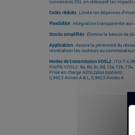
connexions DSL en réduisant les impacts 
Coûts réduits
: Limite les dépenses d'inv
Flexibilité
: Intégration transparente aux
Stocks simplifiés
: Élimine le besoin de p
Application
: Assure la pérennité du rése
réinitialiser les routeurs ou commutateu
Modes de transmission VDSL2
: ITU-T G.9
Profils VDSL2 : 8a, 8b, 8c, 8d, 12a, 12b, 17a, 
Prise en charge ADSL2plus (option) :
G.992.3 Annex A & L, G.992.5 Annex A