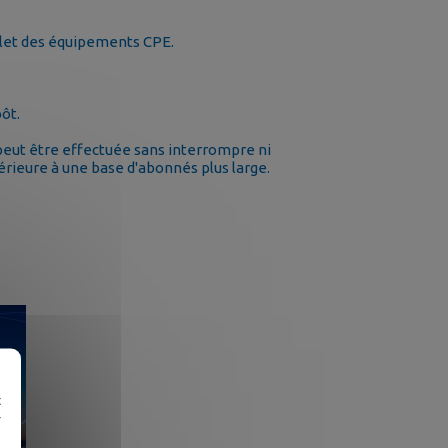
plet des équipements CPE.
ôt.
 peut être effectuée sans interrompre ni
rieure à une base d'abonnés plus large.
e
t
r
e