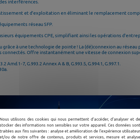
des interférences.
estissement et d'exploitation en éliminant le remplacement com
 équipements réseau SFP.
lusieurs équipements CPE, simplifiant ainsi les opérations d'entrep
au grâce à une technologie de pointe ! La (dé)connexion au réseau
rs connectés. Offre instantanément une vitesse de connexion supé
93.2 Amd.1-7, G.993.2 Annex A & B, G.993.5, G.994.1, G.997.1.
30a.
Nous utilisons des cookies qui nous permettent d’accéder, d’analyser et d
stocker des informations non sensibles sur votre appareil. Ces données son
traitées aux fins suivantes : analyse et amélioration de l’expérience utilisateu
et/ou de notre offre de contenus, produits et services, mesure et analys