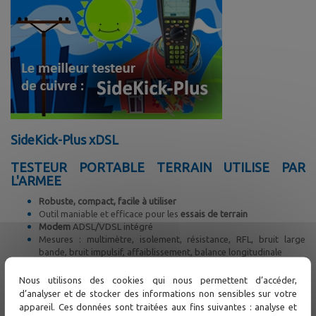
SideKick-Plus xDSL
TESTEUR PORTABLE TERRAIN UTILISE PAR
L'ARMEE
Robuste, compact, facile à utiliser
Outil maniable et efficace pour les
essais de terrain
Modem
ADSL/VDSL intégré
Mesures : multimètre, isolement, résistance, RFL, bruit large
bande, bruit impulsif, affaiblissement, balance longitudinale
Générateur de tons
Localisateur de défauts (
TDR)
Nous utilisons des cookies qui nous permettent d’accéder,
d’analyser et de stocker des informations non sensibles sur votre
Équipés des dernières fonctionnalités en matière de
appareil. Ces données sont traitées aux fins suivantes : analyse et
recherche de défaut cuivre, le SideKick-Plus est idéal pour les