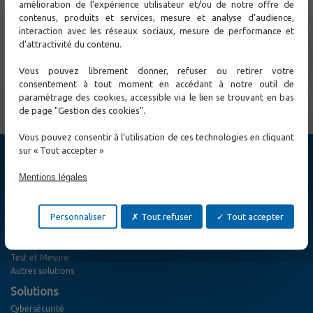
amélioration de l’expérience utilisateur et/ou de notre offre de
techniciens intervenant sur les lignes ADSL2+ et
contenus, produits et services, mesure et analyse d’audience,
VDSL2+Équipé d'un système de gestion
interaction avec les réseaux sociaux, mesure de performance et
d’attractivité du contenu.
N'hésitez pas à contacter CXR
pour plus d'information.
Vous pouvez librement donner, refuser ou retirer votre
consentement à tout moment en accédant à notre outil de
← Précédent
Suivant →
paramétrage des cookies, accessible via le lien se trouvant en bas
de page "Gestion des cookies".
Vous pouvez consentir à l’utilisation de ces technologies en cliquant
sur « Tout accepter »
Produits
Mentions légales
Cybersécurité
Switch Ethernet
Extension Ethernet
Personnaliser
Tout refuser
Tout accepter
Réseaux MPLS-TP / TDM / SDH / PDH
Accès optique
Solutions Wireless
Test et Mesure
Autres solutions
Solutions
Cybersécurité