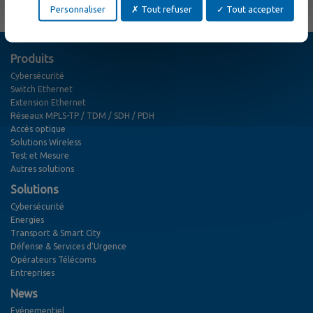
Personnaliser
Tout refuser
Tout accepter
Produits
Cybersécurité
Switch Ethernet
Extension Ethernet
Réseaux MPLS-TP / TDM / SDH / PDH
Accès optique
Solutions Wireless
Test et Mesure
Autres solutions
Solutions
Cybersécurité
Energies
Transport & Smart City
Défense & Services d'Urgence
Opérateurs Télécoms
Entreprises
News
Evénementiel