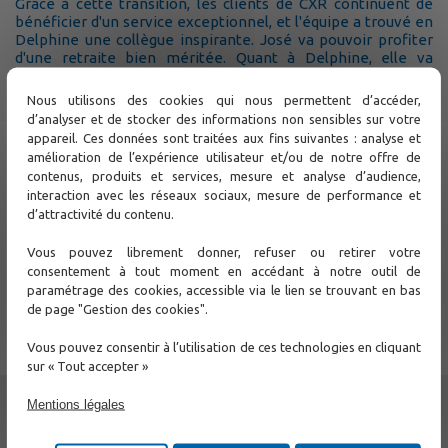
Grâce à cette transition, les clients de CXR continuent de
bénéficier d'un service exceptionnel, et l'équipe a trouvé en
Delphine une collègue inspirante. José va pouvoir profiter
d'une retraite bien méritée. Quant à Delphine, elle va
continuer de briller et de faire évoluer notre entreprise vers
de nouveaux sommets.
Nous utilisons des cookies qui nous permettent d’accéder,
d’analyser et de stocker des informations non sensibles sur votre
appareil. Ces données sont traitées aux fins suivantes : analyse et
amélioration de l’expérience utilisateur et/ou de notre offre de
contenus, produits et services, mesure et analyse d’audience,
interaction avec les réseaux sociaux, mesure de performance et
d’attractivité du contenu.
Vous pouvez librement donner, refuser ou retirer votre
consentement à tout moment en accédant à notre outil de
paramétrage des cookies, accessible via le lien se trouvant en bas
de page "Gestion des cookies".
Vous pouvez consentir à l’utilisation de ces technologies en cliquant
sur « Tout accepter »
Mentions légales
← Précédent
Suivant →