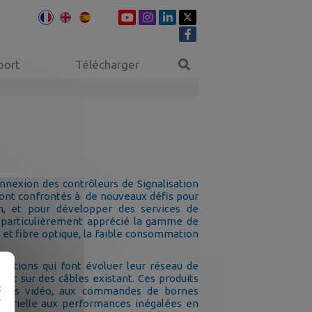
port
Télécharger
nnexion des contrôleurs de Signalisation
 sont confrontés à de nouveaux défis pour
un, et pour développer des services de
nt particulièrement apprécié la gamme de
 et fibre optique, la faible consommation
tions qui font évoluer leur réseau de
e
net sur des câbles existant. Ces produits
t
améras vidéo, aux commandes de bornes
r
ustrielle aux performances inégalées en