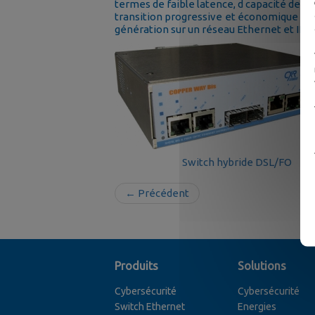
termes de faible latence, d capacité de c
transition progressive et économique ve
génération sur un réseau Ethernet et IP.
Switch hybride DSL/FO
← Précédent
Produits
Solutions
Cybersécurité
Cybersécurité
Switch Ethernet
Energies