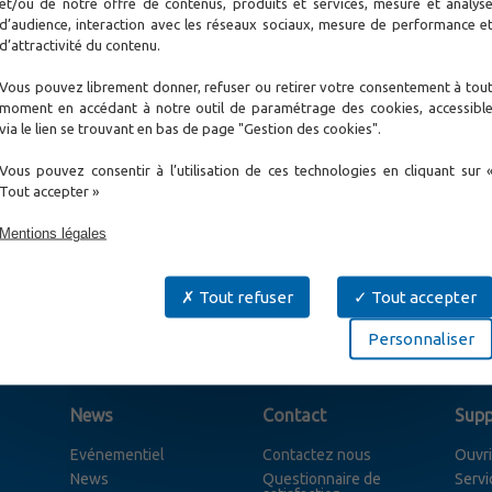
et/ou de notre offre de contenus, produits et services, mesure et analys
ommutation, de sécurité et résilience. Les produits CXR permetten
d’audience, interaction avec les réseaux sociaux, mesure de performance e
rs les nouvelles technologies de communication en raccordant d
d’attractivité du contenu.
Vous pouvez librement donner, refuser ou retirer votre consentement à tou
moment en accédant à notre outil de paramétrage des cookies, accessibl
via le lien se trouvant en bas de page "Gestion des cookies".
Vous pouvez consentir à l’utilisation de ces technologies en cliquant sur 
Tout accepter »
Mentions légales
Tout refuser
Tout accepter
Personnaliser
News
Contact
Supp
Evénementiel
Contactez nous
Ouvri
News
Questionnaire de
Servi