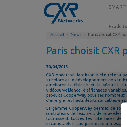
SMART
Produits
Accueil
News
Paris choisit CXR po
Paris choisit CXR
30/04/2015
CXR Anderson Jacobson a été retenu par 
Tricolore et le développement de service
améliorer la fluidité et la sécurité 
vidéosurveillance, d’affichages variabl
produits CopperWay pour ses nombreux ava
d’énergie, les hauts débits sur câbles en p
La gamme CopperWay permet de fortes 
contrôleurs de feux vers de nouvelles gé
fournissent toutes les interfaces de
escamotables, aux panneaux à messages 