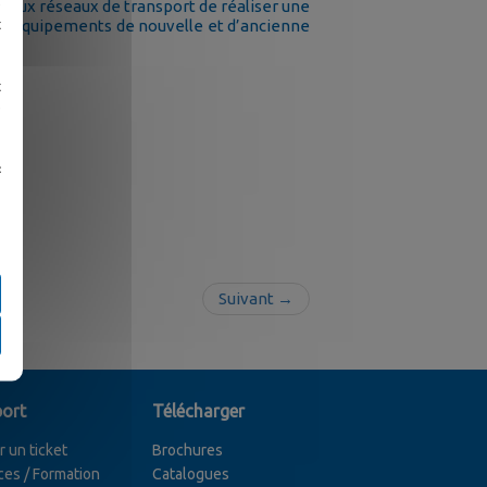
e
t aux réseaux de transport de réaliser une
t
es équipements de nouvelle et d’ancienne
t
e
«
Suivant →
ort
Télécharger
r un ticket
Brochures
ces / Formation
Catalogues