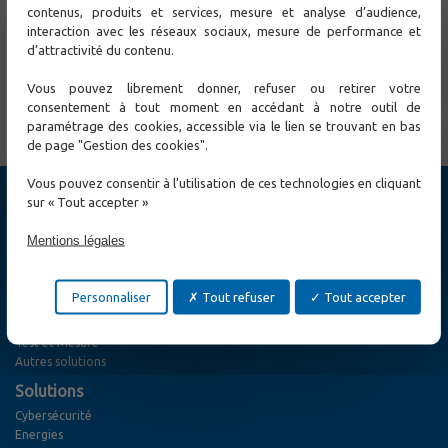
contenus, produits et services, mesure et analyse d’audience,
interaction avec les réseaux sociaux, mesure de performance et
d’attractivité du contenu.
Vous pouvez librement donner, refuser ou retirer votre
← Précédent
Suivant →
consentement à tout moment en accédant à notre outil de
paramétrage des cookies, accessible via le lien se trouvant en bas
de page "Gestion des cookies".
Vous pouvez consentir à l’utilisation de ces technologies en cliquant
sur « Tout accepter »
Produits
Cybersécurité
Mentions légales
Switch Ethernet
Extension Ethernet
Réseaux MPLS-TP / TDM / SDH / PDH
Personnaliser
Tout refuser
Tout accepter
Accès optique
Solutions Wireless
Test et Mesure
Autres solutions
Solutions
Cybersécurité
Energies