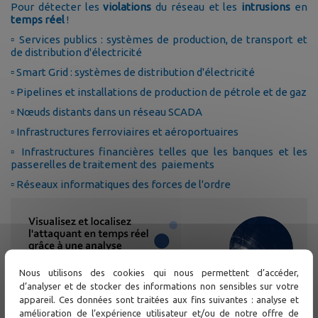
Pour détecter les
violations
du réseau et les
intrusions
en
temps réel
!
▫️ Services publics : systèmes de production, de transport et
de distribution d'électricité
▫️ Smart Grid : systèmes de distribution d'électricité
▫️ Pipelines et installations de production de pétrole et de gaz
▫️ Nœuds distants dans un réseau SCADA
▫️ Infrastructures ferroviaires et aéroportuaires
▫️ Infrastructures financières telles que les banques et les
passerelles de traitement des paiements
▫️ Réseaux informatiques des forces de l'ordre
Nous utilisons des cookies qui nous permettent d’accéder,
d’analyser et de stocker des informations non sensibles sur votre
appareil. Ces données sont traitées aux fins suivantes : analyse et
amélioration de l’expérience utilisateur et/ou de notre offre de