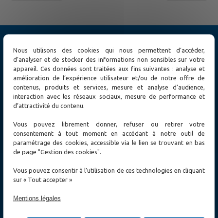
Produits
Nous utilisons des cookies qui nous permettent d’accéder,
Cybersécurité
d’analyser et de stocker des informations non sensibles sur votre
Switch Ethernet
appareil. Ces données sont traitées aux fins suivantes : analyse et
Extension Ethernet
amélioration de l’expérience utilisateur et/ou de notre offre de
Réseaux MPLS-TP / TDM / SDH / PDH
contenus, produits et services, mesure et analyse d’audience,
Accès optique
interaction avec les réseaux sociaux, mesure de performance et
Solutions Wireless
d’attractivité du contenu.
Test et Mesure
Autres solutions
Vous pouvez librement donner, refuser ou retirer votre
consentement à tout moment en accédant à notre outil de
Solutions
paramétrage des cookies, accessible via le lien se trouvant en bas
Cybersécurité
de page "Gestion des cookies".
Energies
Transport & Smart City
Vous pouvez consentir à l’utilisation de ces technologies en cliquant
Défense & Services d'Urgence
sur « Tout accepter »
Opérateurs Télécoms
Entreprises
Mentions légales
News