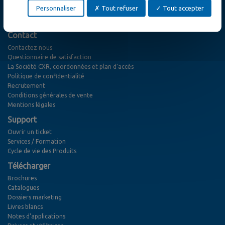
Evénementiel
Personnaliser
Tout refuser
Tout accepter
News
Webinaires
Contact
Contactez nous
Questionnaire de satisfaction
La Société CXR, coordonnées et plan d'accès
Politique de confidentialité
Recrutement
Conditions générales de vente
Mentions légales
Support
Ouvrir un ticket
Services / Formation
Cycle de vie des Produits
Télécharger
Brochures
Catalogues
Dossiers marketing
Livres blancs
Notes d'applications