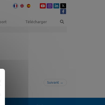
port
Télécharger
e
t
Suivant →
r
e
t