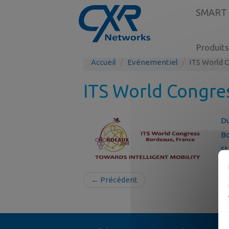
SMART
Produits
Accueil
Evénementiel
ITS World 
ITS World Congre
Du
Bo
St
← Précédent