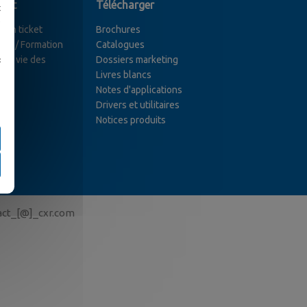
ort
Télécharger
t
e
r un ticket
Brochures
ces / Formation
Catalogues
 de vie des
Dossiers marketing
«
its
Livres blancs
Notes d'applications
Drivers et utilitaires
Notices produits
act_[@]_cxr.com