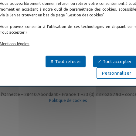
News
Contact
Supp
Vous pouvez librement donner, refuser ou retirer votre consentement à tou
moment en accédant à notre outil de paramétrage des cookies, accessibl
Evénementiel
Contactez nous
Ouvri
via le lien se trouvant en bas de page "Gestion des cookies".
News
Questionnaire de
Servi
satisfaction
 City
Webinaires
Cycle
Vous pouvez consentir à l’utilisation de ces technologies en cliquant sur 
La Société CXR,
Produ
Tout accepter »
es
coordonnées et plan
d'accès
Mentions légales
coms
Politique de
confidentialité
Recrutement
Tout refuser
Tout accepter
Conditions générales
de vente
Personnaliser
Mentions légales
l'Ornette – 28410 Abondant - France T +33 (0) 2 37 62 87 90 –
cont
Politique de cookies