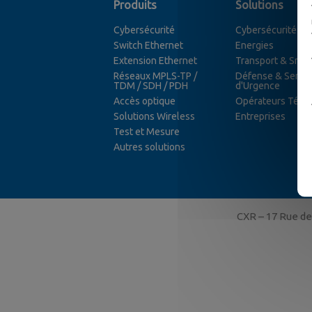
Produits
Solutions
Cybersécurité
Cybersécurité
Switch Ethernet
Energies
Extension Ethernet
Transport & Smart
Réseaux MPLS-TP /
Défense & Servic
TDM / SDH / PDH
d'Urgence
Accès optique
Opérateurs Télé
Solutions Wireless
Entreprises
Test et Mesure
Autres solutions
CXR – 17 Rue de 