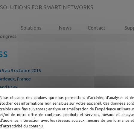
 SOLUTIONS FOR SMART NETWORKS
Solutions
News
Contact
Sup
Congress
ss
 5 au 9 octobre 2015
rdeaux, France
and E149
Nous utilisons des cookies qui nous permettent d’accéder, d’analyser et d
stocker des informations non sensibles sur votre appareil. Ces données son
traitées aux fins suivantes : analyse et amélioration de l’expérience utilisateu
et/ou de notre offre de contenus, produits et services, mesure et analys
d’audience, interaction avec les réseaux sociaux, mesure de performance e
d’attractivité du contenu.