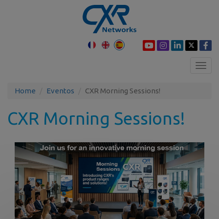
Toggl
navig
Home
Eventos
CXR Morning Sessions!
CXR Morning Sessions!