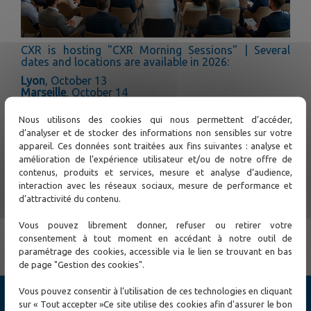
CXR is hosting "CXR Morning Sessions" | Several
dates and locations are available in 2026:
Lyon
, October 13
Marseille
, October 14
Toulon
, October 15
Nous utilisons des cookies qui nous permettent d’accéder,
d’analyser et de stocker des informations non sensibles sur votre
With experts by your side!
appareil. Ces données sont traitées aux fins suivantes : analyse et
To learn more:
amélioration de l’expérience utilisateur et/ou de notre offre de
contenus, produits et services, mesure et analyse d’audience,
Contact us:
interaction avec les réseaux sociaux, mesure de performance et
+33(0)2.37.62.88.00
d’attractivité du contenu.
Vous pouvez librement donner, refuser ou retirer votre
← Previa
Próximo →
consentement à tout moment en accédant à notre outil de
paramétrage des cookies, accessible via le lien se trouvant en bas
de page "Gestion des cookies".
Vous pouvez consentir à l’utilisation de ces technologies en cliquant
Ciberseguridad
sur « Tout accepter »Ce site utilise des cookies afin d'assurer le bon